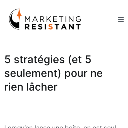
Aller
au
contenu
Marketing Resistant
Les secrets du marketing au service des Nouveaux Robins des
Bois
5 stratégies (et 5
seulement) pour ne
rien lâcher
Lorsqu’on lance une boîte, on est seul.