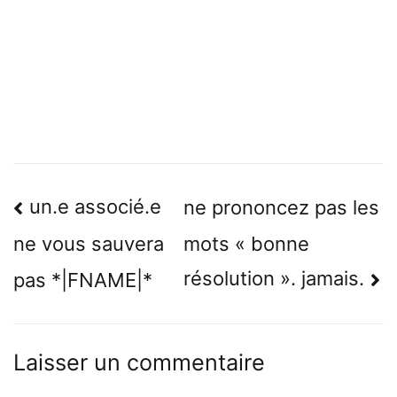
Navigation
un.e associé.e
ne prononcez pas les
de
mots « bonne
ne vous sauvera
l’article
résolution ». jamais.
pas *|FNAME|*
Laisser un commentaire