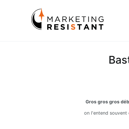
Aller
au
Marke
Les sec
contenu
Bas
Gros gros gros déba
on l'entend souvent 