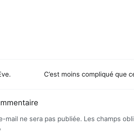
n
Eve.
C’est moins compliqué que c
ommentaire
e-mail ne sera pas publiée.
Les champs obli
*