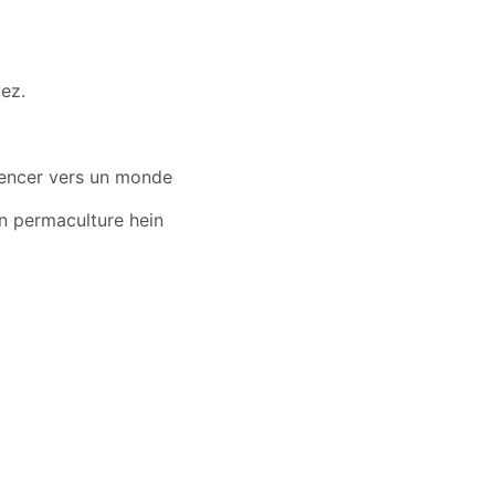
vez.
uencer vers un monde 
n permaculture hein 