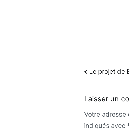
Navigatio
Le projet de 
de
l’article
Laisser un c
Votre adresse 
indiqués avec