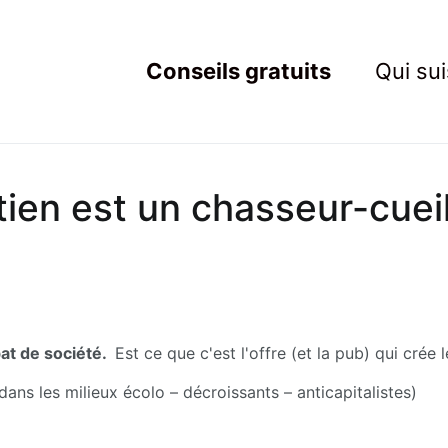
Conseils gratuits
Qui sui
ting Resistant
rets du marketing au service des Nouveaux Robins des Bois
tien est un chasseur-cueil
t de société. 
 Est ce que c'est l'offre (et la pub) qui crée
dans les milieux écolo – décroissants – anticapitalistes)