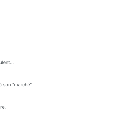
eulent…
à son "marché".
re.