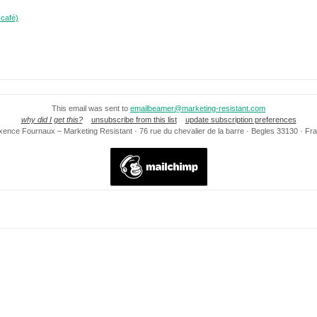
 café)
This email was sent to
emailbeamer@marketing-resistant.com
why did I get this?
unsubscribe from this list
update subscription preferences
ence Fournaux – Marketing Resistant · 76 rue du chevalier de la barre · Begles 33130 · Fr