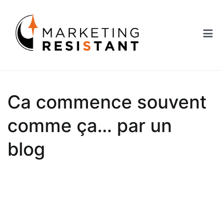
Aller
au
contenu
Marketing Resistant
Les secrets du marketing au service des Nouveaux Robins des
Bois
Ca commence souvent
comme ça… par un
blog