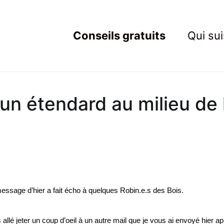
Conseils gratuits
Qui sui
ting Resistant
rets du marketing au service des Nouveaux Robins des Bois
n étendard au milieu de l
message d’hier a fait écho à quelques Robin.e.s des Bois.
 allé jeter un coup d’oeil à un autre mail que je vous ai envoyé hier ap