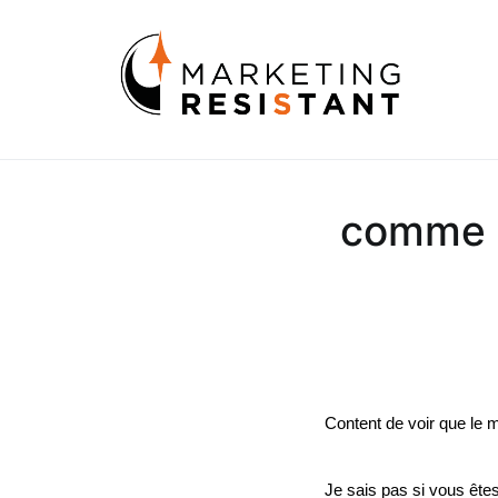
Aller
au
Marke
Les sec
contenu
comme u
Content de voir que le 
Je sais pas si vous êtes