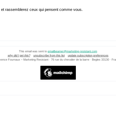
 et rassemblerez ceux qui pensent comme vous.
This email was sent to
emailbeamer@marketing-resistant.com
why did I get this?
unsubscribe from this list
update subscription preferences
ence Fournaux – Marketing Resistant · 76 rue du chevalier de la barre · Begles 33130 · Fr