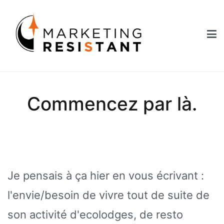
Aller
au
contenu
Marketing Resistant
Les secrets du marketing au service des Nouveaux Robins des
Bois
Commencez par là.
Je pensais à ça hier en vous écrivant :
l'envie/besoin de vivre tout de suite de
son activité d'ecolodges, de resto