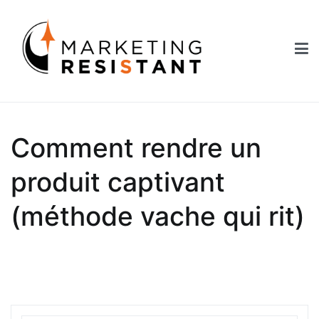
Aller
au
contenu
Marketing Resistant
Les secrets du marketing au service des Nouveaux Robins des
Bois
Comment rendre un
produit captivant
(méthode vache qui rit)