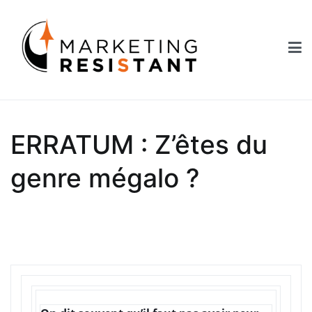
Aller
au
contenu
Marketing Resistant
Les secrets du marketing au service des Nouveaux Robins des
Bois
ERRATUM : Z’êtes du
genre mégalo ?