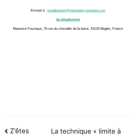
Envoyé à :
emailbeamer@marketing-resistant.com
Se désabonner
Maxence Fournaux, 76 rue du chevalier de la barre, 33130 Begles, France
Navigation
Z’êtes
La technique « limite à