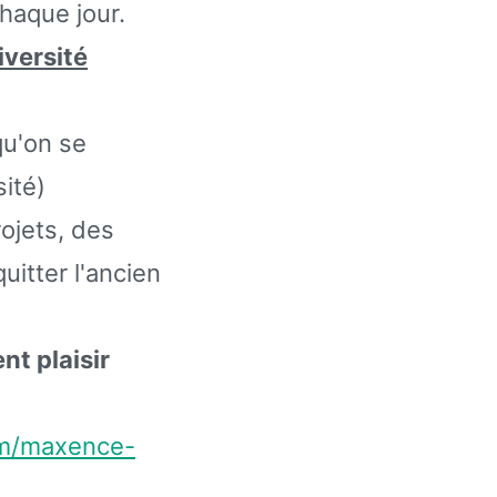
haque jour.
iversité
qu'on se
sité)
ojets, des
itter l'ancien
nt plaisir
om/maxence-