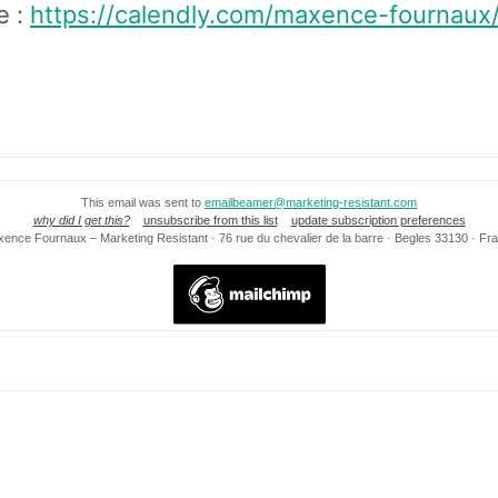
e :
https://calendly.com/maxence-fournaux
This email was sent to
emailbeamer@marketing-resistant.com
why did I get this?
unsubscribe from this list
update subscription preferences
ence Fournaux – Marketing Resistant · 76 rue du chevalier de la barre · Begles 33130 · Fr