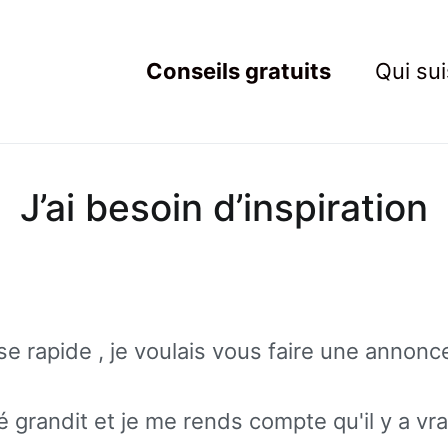
Conseils gratuits
Qui sui
ting Resistant
rets du marketing au service des Nouveaux Robins des Bois
J’ai besoin d’inspiration
e rapide , je voulais vous faire une annonc
grandit et je me rends compte qu'il y a vr