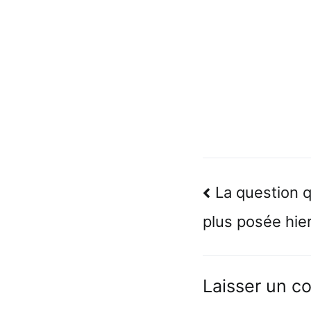
Navigatio
La question q
de
plus posée hier
l’article
Laisser un c