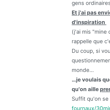
gens ordinaire
Et j'ai pas env
d'inspiration
(j'ai mis "mine
rappelle que c'
Du coup, si vou
questionnement
monde…
…je voulais qu
qu'on aille
pre
Suffit qu'on se
fournaux/30mi