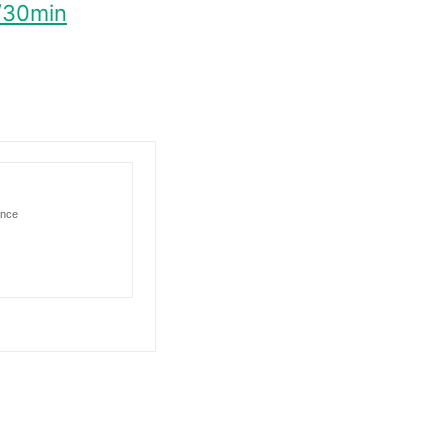
/30min
ance