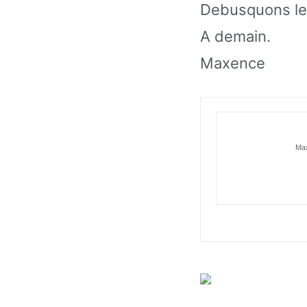
Debusquons les
A demain.
Maxence
Max