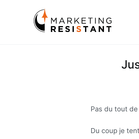
Aller
au
Marke
Les sec
contenu
Jus
Pas du tout de 
Du coup je ten