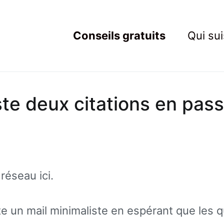
Conseils gratuits
Qui sui
ting Resistant
rets du marketing au service des Nouveaux Robins des Bois
te deux citations en pas
réseau ici.
te un mail minimaliste en espérant que les 