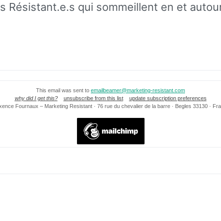
 Résistant.e.s qui sommeillent en et autou
This email was sent to
emailbeamer@marketing-resistant.com
why did I get this?
unsubscribe from this list
update subscription preferences
ence Fournaux – Marketing Resistant · 76 rue du chevalier de la barre · Begles 33130 · Fr