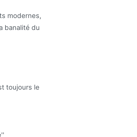
ants modernes,
a banalité du
t toujours le
''