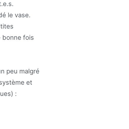
.e.s.
dé le vase.
tites
 bonne fois
, un peu malgré
 système et
ues) :