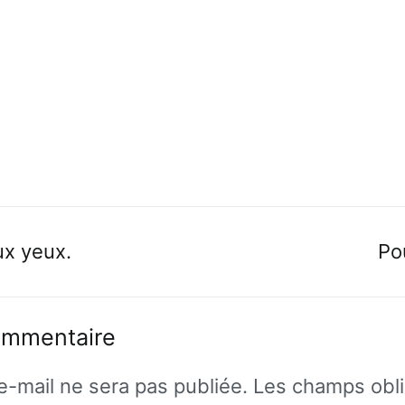
n
ux yeux.
Po
ommentaire
e-mail ne sera pas publiée.
Les champs obli