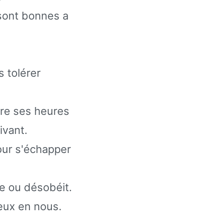
 sont bonnes a
s tolérer
tre ses heures
ivant.
our s'échapper
te ou désobéit.
geux en nous.