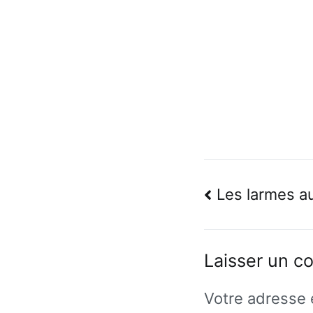
Navigatio
Les larmes a
de
l’article
Laisser un c
Votre adresse 