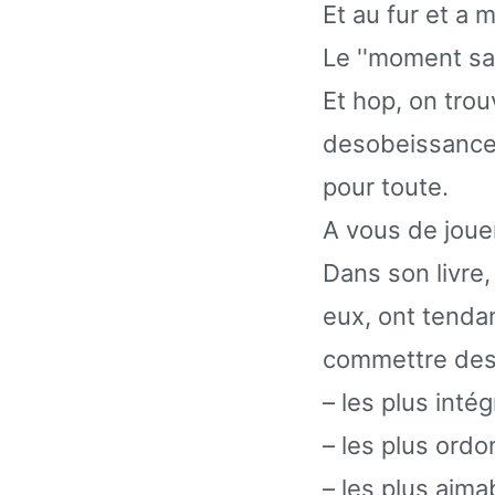
Et au fur et a 
Le ''moment sacr
Et hop, on trou
desobeissances
pour toute.
A vous de joue
Dans son livre, 
eux, ont tenda
commettre des 
– les plus inté
– les plus ord
– les plus aima