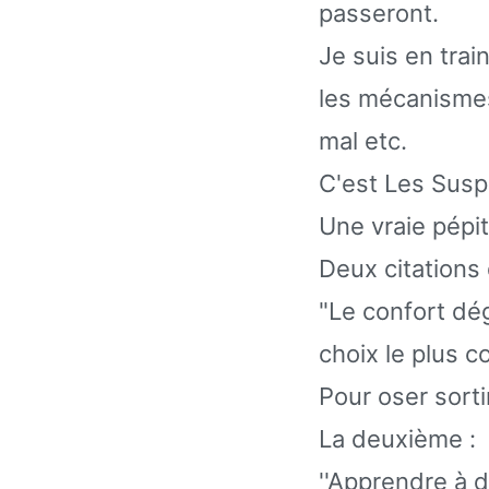
passeront.
Je suis en trai
les mécanismes
mal etc.
C'est Les Sus
Une vraie pépit
Deux citations
"Le confort dég
choix le plus c
Pour oser sorti
La deuxième :
''Apprendre à 