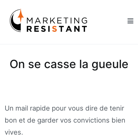
Aller
au
contenu
Marketing Resistant
Les secrets du marketing au service des Nouveaux Robins des
Bois
On se casse la gueule
Un mail rapide pour vous dire de tenir
bon et de garder vos convictions bien
vives.