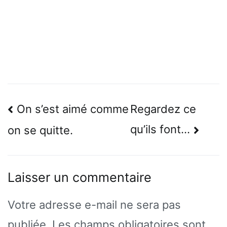
Navigation
On s’est aimé comme
Regardez ce
de
qu’ils font…
on se quitte.
l’article
Laisser un commentaire
Votre adresse e-mail ne sera pas
publiée.
Les champs obligatoires sont