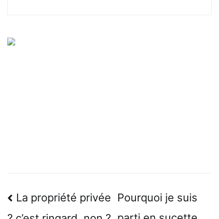
Navigation
La propriété privée
Pourquoi je suis
de
parti en sucette…
? c’est ringard, non ?