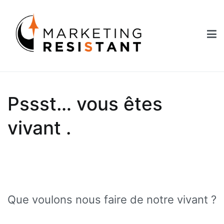
Aller
au
contenu
Marketing Resistant
Les secrets du marketing au service des Nouveaux Robins des
Bois
Pssst… vous êtes
vivant .
Que voulons nous faire de notre vivant ?