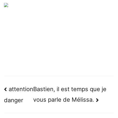
Navigation
attention
Bastien, il est temps que je
de
vous parle de Mélissa.
danger
l’article