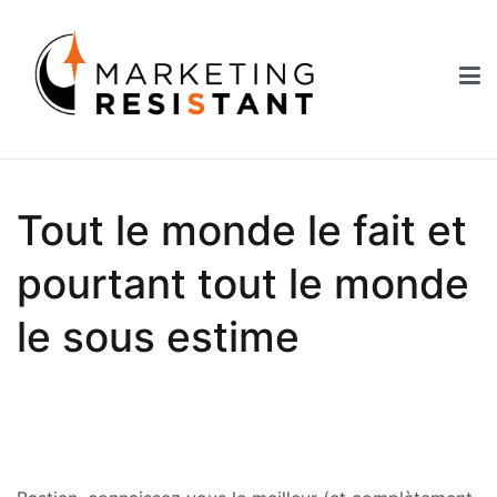
Aller
au
contenu
Marketing Resistant
Les secrets du marketing au service des Nouveaux Robins des
Bois
Tout le monde le fait et
pourtant tout le monde
le sous estime