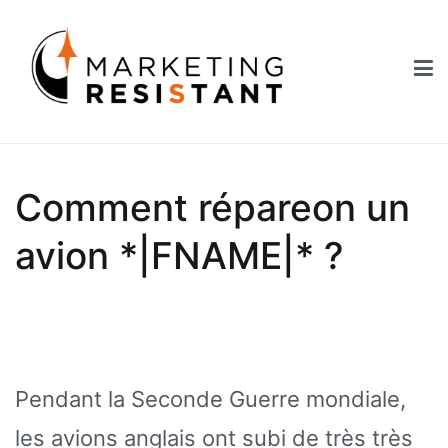
Aller
au
contenu
Marketing Resistant
Les secrets du marketing au service des Nouveaux Robins des
Bois
Comment répareon un
avion *|FNAME|* ?
Pendant la Seconde Guerre mondiale,
les avions anglais ont subi de très très