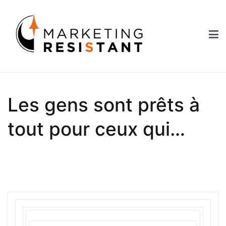
Aller
au
contenu
Marketing Resistant
Les secrets du marketing au service des Nouveaux Robins des
Bois
Les gens sont prêts à
tout pour ceux qui…