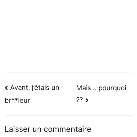
Navigation
Avant, j’étais un
Mais… pourquoi
de
??
br**leur
l’article
Laisser un commentaire