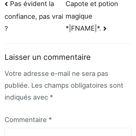
Navigation
Pas évident la
Capote et potion
de
magique
confiance, pas vrai
l’article
*|FNAME|*.
?
Laisser un commentaire
Votre adresse e-mail ne sera pas
publiée.
Les champs obligatoires sont
indiqués avec
*
Commentaire
*