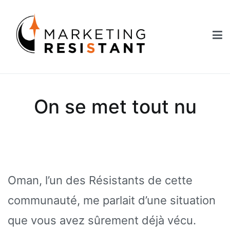
Aller
au
contenu
Marketing Resistant
Les secrets du marketing au service des Nouveaux Robins des
Bois
On se met tout nu
Oman, l’un des Résistants de cette
communauté, me parlait d’une situation
que vous avez sûrement déjà vécu.