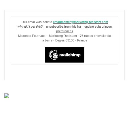
This email was sent to
emailbeamer@marketing-resistant.com
why did I get this?
unsubscribe from this list
update subscription
preferences
Maxence Fournaux – Marketing Resistant · 76 rue du chevalier de
la barre · Begles 33130 · France