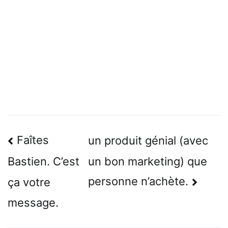
Navigation
Faîtes
un produit génial (avec
de
un bon marketing) que
Bastien. C’est
l’article
personne n’achète.
ça votre
message.