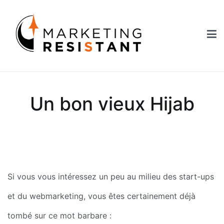
Aller
au
contenu
Marketing Resistant
Les secrets du marketing au service des Nouveaux Robins des
Bois
Un bon vieux Hijab
Si vous vous intéressez un peu au milieu des start-ups 
et du webmarketing, vous êtes certainement déjà 
tombé sur ce mot barbare :