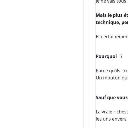
Je ne vais tous l
Mais le plus é
technique, per
Et certainemen
Pourquoi
?
Parce qu’ils c
Un mouton qui 
Sauf que vous 
La vraie riche
les uns envers 