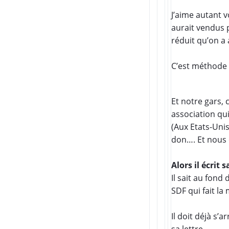
J’aime autant 
aurait vendus 
réduit qu’on a 
C’est méthode d
Et notre gars, 
association qu
(Aux Etats-Unis
don…. Et nous 
Alors il écrit 
Il sait au fond
SDF qui fait la
Il doit déjà s
sa lettre.