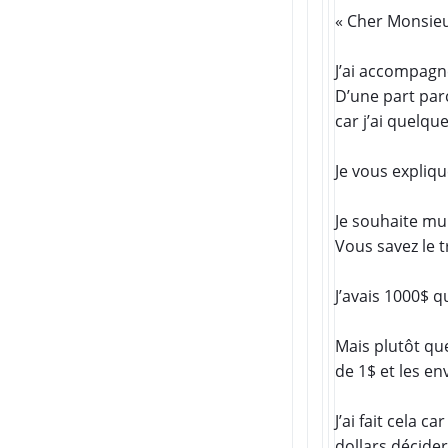
« Cher Monsie
J’ai accompagné
D’une part parc
car j’ai quelq
Je vous expliqu
Je souhaite mul
Vous savez le t
J’avais 1000$ q
Mais plutôt que
de 1$ et les e
J’ai fait cela 
dollars décider