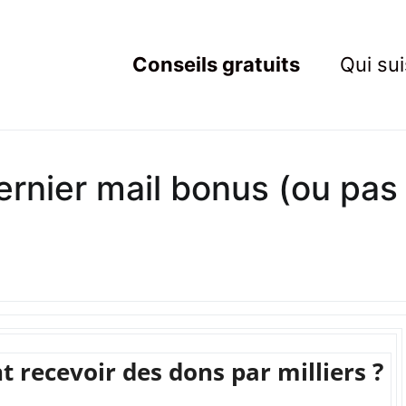
Conseils gratuits
Qui sui
ting Resistant
rets du marketing au service des Nouveaux Robins des Bois
ernier mail bonus (ou pas 
recevoir des dons par milliers ?