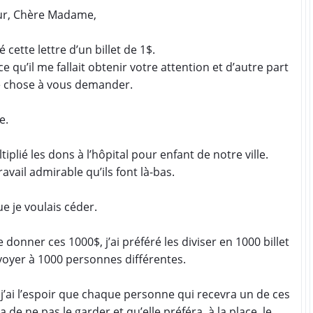
ur, Chère Madame,
 cette lettre d’un billet de 1$.
e qu’il me fallait obtenir votre attention et d’autre part
ue chose à vous demander.
e.
tiplié les dons à l’hôpital pour enfant de notre ville.
ravail admirable qu’ils font là-bas.
ue je voulais céder.
 donner ces 1000$, j’ai préféré les diviser en 1000 billet
nvoyer à 1000 personnes différentes.
car j’ai l’espoir que chaque personne qui recevra un de ces
a de ne pas le garder et qu’elle préféra, à la place, le