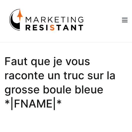
Aller
au
contenu
Marketing Resistant
Les secrets du marketing au service des Nouveaux Robins des
Bois
Faut que je vous
raconte un truc sur la
grosse boule bleue
*|FNAME|*